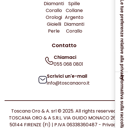
Le tue preferenze relative alla privacy
Diamanti
Spille
Corallo
Collane
Orologi
Argento
Gioielli
Diamanti
Perle
Corallo
Contatto
Chiamaci
055 068 0801
Scrivici un'e-mail
Informativa sulla raccolta
info@toscanaoro.it
Toscana Oro & A. srl © 2025. All rights reserved.
TOSCANA ORO & A S.R.L. VIA GUIDO MONACO 26C
50144 FIRENZE (FI) | P.IVA 06338360487 -
Privacy