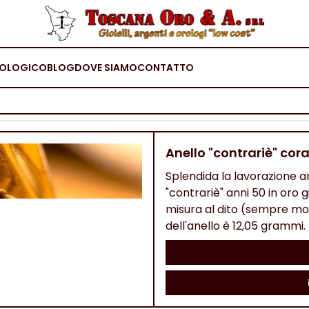
OLOGICO
BLOG
DOVE SIAMO
CONTATTO
Anello "contrariè" cor
Splendida la lavorazione ar
"contrariè" anni 50 in oro g
misura al dito (sempre mod
dell'anello è 12,05 grammi.