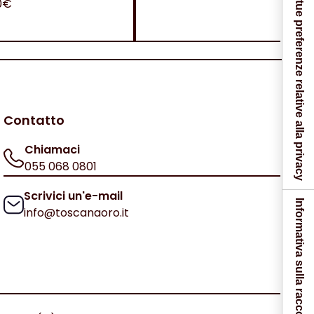
Le tue preferenze relative alla privacy
0€
Contatto
Chiamaci
055 068 0801
Scrivici un'e-mail
Informativa sulla raccolta
info@toscanaoro.it