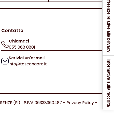
Le tue preferenze relative alla privacy
Contatto
Chiamaci
055 068 0801
Scrivici un'e-mail
Informativa sulla raccolta
info@toscanaoro.it
IRENZE (FI) | P.IVA 06338360487 -
Privacy Policy
-