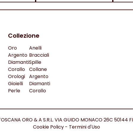
Collezione
Oro
Anelli
Argento
Bracciali
Diamanti
Spille
Corallo
Collane
Orologi
Argento
Gioielli
Diamanti
Perle
Corallo
ed. TOSCANA ORO & A S.R.L. VIA GUIDO MONACO 26C 50144 F
Cookie Policy
-
Termini d'Uso